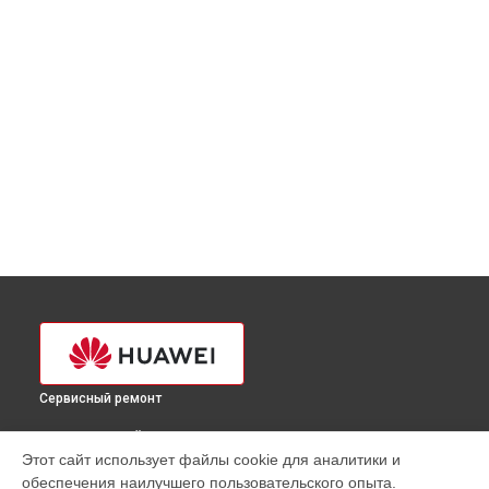
Сервисный ремонт
ВЫБЕРИ СВОЙ ГОРОД
Этот сайт использует файлы cookie для аналитики и
Замена USB порта ультрабука Huawei в
Краснодаре
обеспечения наилучшего пользовательского опыта.