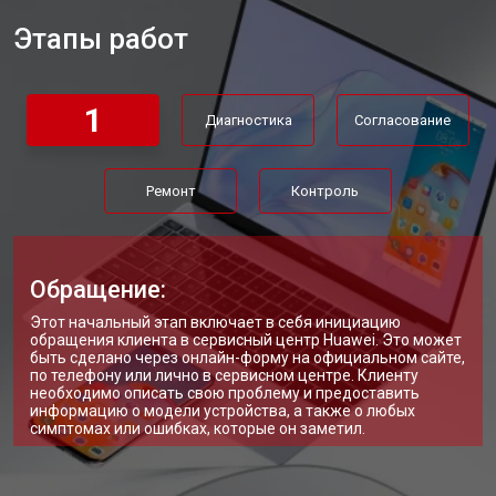
Этапы работ
Замена материнской платы
от 2750 ₽
Заказать
Замена жесткого диска HDD/SSD
от 1450 ₽
Заказать
1
Диагностика
Согласование
Ремонт
Контроль
Обращение:
Этот начальный этап включает в себя инициацию
обращения клиента в сервисный центр Huawei. Это может
быть сделано через онлайн-форму на официальном сайте,
по телефону или лично в сервисном центре. Клиенту
необходимо описать свою проблему и предоставить
информацию о модели устройства, а также о любых
симптомах или ошибках, которые он заметил.