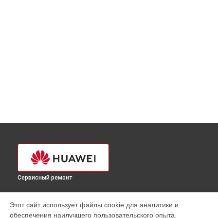
Сервисный ремонт
ВЫБЕРИ СВОЙ ГОРОД
Этот сайт использует файлы cookie для аналитики и
Замена кулера ультрабука Huawei в
Краснодаре
обеспечения наилучшего пользовательского опыта.