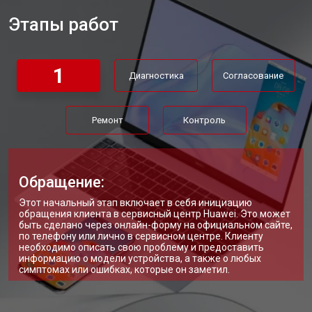
Этапы работ
Замена материнской платы
от 2750 ₽
Заказать
Замена жесткого диска HDD/SSD
от 1450 ₽
Заказать
1
Диагностика
Согласование
Ремонт
Контроль
Обращение:
Этот начальный этап включает в себя инициацию
обращения клиента в сервисный центр Huawei. Это может
быть сделано через онлайн-форму на официальном сайте,
по телефону или лично в сервисном центре. Клиенту
необходимо описать свою проблему и предоставить
информацию о модели устройства, а также о любых
симптомах или ошибках, которые он заметил.