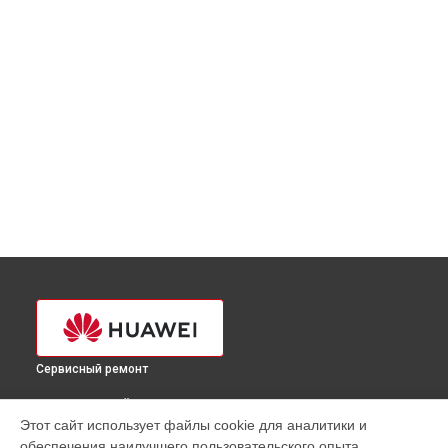
Сервисный ремонт
ВЫБЕРИ СВОЙ ГОРОД
Этот сайт использует файлы cookie для аналитики и
Диагностика телефона Mate X3 Huawei в
Краснодаре
обеспечения наилучшего пользовательского опыта.