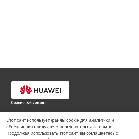
Сервисный ремонт
ВЫБЕРИ СВОЙ ГОРОД
Этот сайт использует файлы cookie для аналитики и
Ремонт цепи питания телефона Mate X2 Huawei в
обеспечения наилучшего пользовательского опыта.
Краснодаре
Продолжая использовать этот сайт, вы соглашаетесь с
Ремонт цепи питания телефона Mate X2 Huawei в
Ростове-