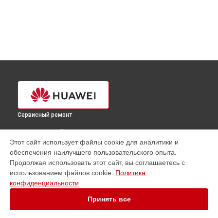
Сервисный ремонт
ВЫБЕРИ СВОЙ ГОРОД
Этот сайт использует файлы cookie для аналитики и
Ремонт сервера FusionServer RH2288H V3 Huawei в
обеспечения наилучшего пользовательского опыта.
Краснодаре
Продолжая использовать этот сайт, вы соглашаетесь с
Ремонт сервера FusionServer RH2288H V3 Huawei в
использованием файлов cookie.
Политика
Ростове-на-Дону
конфиденциальности
Ремонт сервера FusionServer RH2288H V3 Huawei в
Нижнем
Новгороде
Принять все
Ремонт сервера FusionServer RH2288H V3 Huawei в
Новосибирске