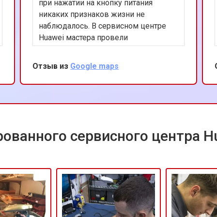
при нажатии на кнопку питания
никаких признаков жизни не
наблюдалось. В сервисном центре
Huawei мастера провели
комплексную диагностику, выявив
неисправность материнской платы
Отзыв из
Google maps
как первопричину проблемы, после
чего заменили её. Ждать пришлось 3
дня, не быстро, но вцелом по итогу
цена и качество работы меня
устроили
ованного сервисного центра H