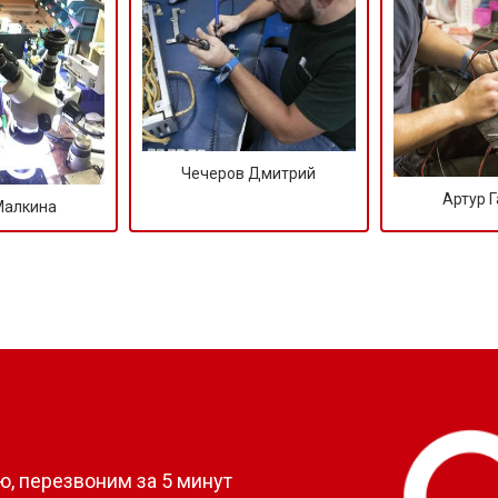
Чечеров Дмитрий
Артур 
Малкина
?
, перезвоним за 5 минут