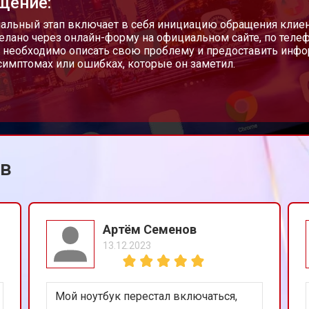
щение:
от 60 мин
о
чальный этап включает в себя инициацию обращения клиен
елано через онлайн-форму на официальном сайте, по телеф
 необходимо описать свою проблему и предоставить инфор
имптомах или ошибках, которые он заметил.
от 60 мин
о
от 70 мин
о
ов
Артём Семенов
13.12.2023
Мой ноутбук перестал включаться,