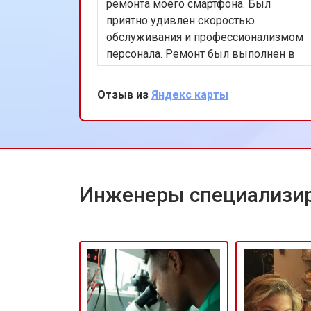
ремонта моего смартфона. Был
приятно удивлен скоростью
обслуживания и профессионализмом
персонала. Ремонт был выполнен в
тот же день, что сэкономило мне
много времени. Особенно
Отзыв из
Яндекс карты
порадовало использование
оригинальных запчастей, благодаря
чему телефон работает как новый.
Рекомендую этот сервис всем
владельцам техники Huawei.
Инженеры специализир