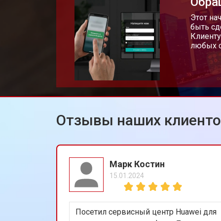
Обра
Замена Wi-Fi планшета Huawei
Этот на
быть сд
Клиенту
любых с
Замена материнской платы
Замена кнопок планшета Huawei
Отзывы наших клиент
Марк Костин
15.01.2024
Посетил сервисный центр Huawei для