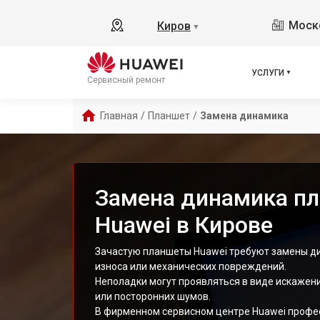
Моско
Киров
▼
УСЛУГИ
Сервисный ремонт
Главная
/
Планшет
/
Замена динамика
Замена динамика п
Huawei в Кирове
Зачастую планшеты Huawei требуют замены ди
износа или механических повреждений.
Неполадки могут проявляться в виде искажени
или посторонних шумов.
В фирменном сервисном центре Huawei профе