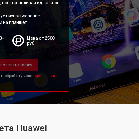
, восстанавливая идеальное
рует использование
и на планшет.
3-
Цена от 2500
руб
править заявку
 на обработку моих
персональных
ета Huawei