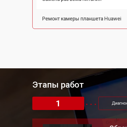
Ремонт камеры планшета Huawei
Чистка от пыли планшета Huawei
Замена стекла планшета Huawei
Замена задней крышки
Этапы работ
Замена дисплея (экрана)
1
Диагно
Замена аккумулятора