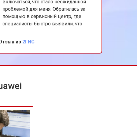
включаться, что стало неожиданной
проблемой для меня. Обратилась за
помощью в сервисный центр, где
специалисты быстро выявили, что
причиной поломки является
изношенный аккумулятор. После
Отзыв из
2ГИС
замены батарейки также решили
обновить ПО, чтобы меньше ели
ресурсов. Вцелом сервис
понравился, мастерам благодарочка
от меня.
uawei