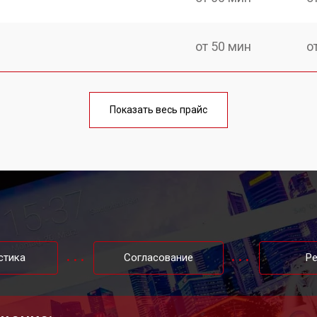
от 50 мин
о
от 70 мин
о
Показать весь прайс
от 50 мин
о
от 50 мин
о
от 90 мин
о
стика
Согласование
Р
от 50 мин
о