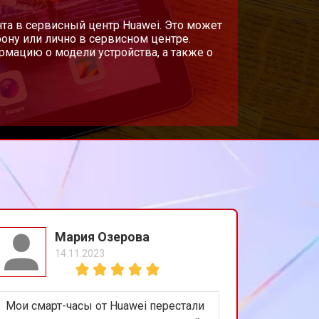
т 1700 ₽
та в сервисный центр Huawei. Это может
Заказать
ону или лично в сервисном центре.
мацию о модели устройства, а также о
т 3200 ₽
Заказать
т 1750 ₽
Заказать
Мария Озерова
14.11.2023
Мои смарт-часы от Huawei перестали