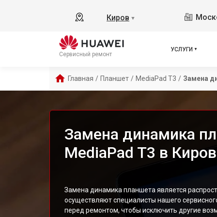
Моско
Киров
▼
УСЛУГИ
Сервисный ремонт
Главная
/
Планшет
/
MediaPad T3
/
Замена д
Замена динамика пл
MediaPad T3 в Киров
Замена динамика планшета является распрос
осуществляют специалисты нашего сервисного
перед ремонтом, чтобы исключить другие воз