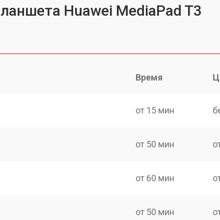
планшета Huawei MediaPad T3
Время
Ц
от 15 мин
б
от 50 мин
о
от 60 мин
о
от 50 мин
о