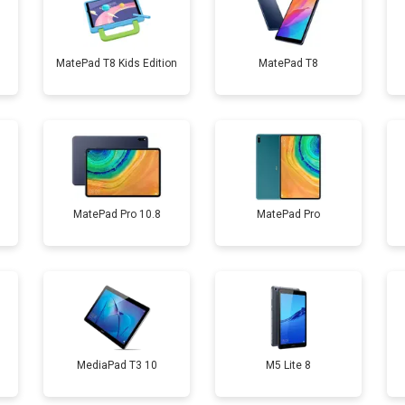
от 50 мин
о
MatePad T8 Kids Edition
MatePad T8
от 60 мин
о
от 60 мин
о
от 70 мин
о
MatePad Pro 10.8
MatePad Pro
MediaPad T3 10
M5 Lite 8