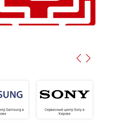
нтр Samsung в
Сервисный центр Sony в
Сервисный ц
рове
Кирове
Ки