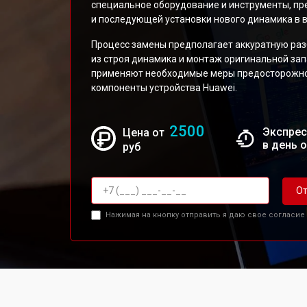
специальное оборудование и инструменты, п
и последующей установки нового динамика в 
Процесс замены предполагает аккуратную ра
из строя динамика и монтаж оригинальной за
применяют необходимые меры предосторожно
компоненты устройства Huawei.
2500
Экспрес
Цена от
в день 
руб
От
Нажимая на кнопку отправить я даю свое согласие