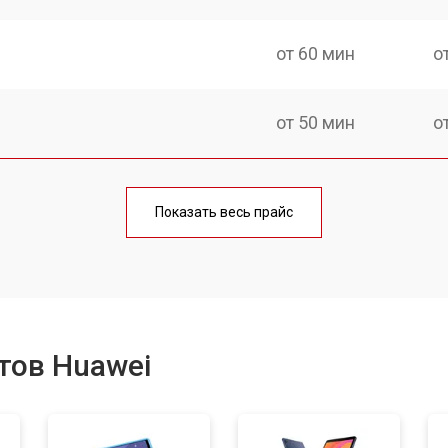
от 60 мин
о
от 50 мин
о
от 70 мин
о
Показать весь прайс
от 50 мин
о
от 50 мин
о
тов Huawei
от 90 мин
о