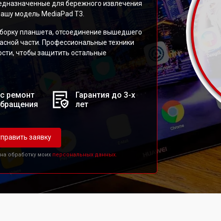
редназначенные для бережного извлечения
вашу модель MediaPad T3.
зборку планшета, отсоединение вышедшего
пасной части. Профессиональные техники
сти, чтобы защитить остальные
с ремонт
Гарантия до 3-х
обращения
лет
править заявку
 на обработку моих
персональных данных.