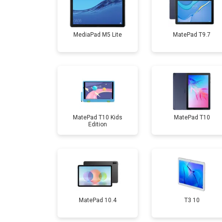
Замена аккумулятора
MediaPad M5 Lite
MatePad T9.7
Замена Wi-Fi
Замена материнской платы
Замена кнопок
MatePad T10 Kids
MatePad T10
Edition
MatePad 10.4
T3 10