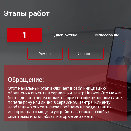
Замена материнской платы
от 2300 ₽
Заказать
Этапы работ
Замена матрицы ноутбука Huawei
от 2300 ₽
Заказать
Замена Wi-Fi ноутбука Huawei
от 2200 ₽
Заказать
1
Диагностика
Согласование
Ремонт цепи питания
от 3500 ₽
Заказать
Замена USB порта
от 2200 ₽
Заказать
Ремонт
Контроль
Замена звуковой карты
от 1700 ₽
Заказать
Замена кулера ноутбука Huawei
от 2600 ₽
Заказать
Обращение:
Замена микрофона
от 2600 ₽
Заказать
Этот начальный этап включает в себя инициацию
обращения клиента в сервисный центр Huawei. Это может
Замена оперативной памяти
от 1100 ₽
Заказать
быть сделано через онлайн-форму на официальном сайте,
по телефону или лично в сервисном центре. Клиенту
необходимо описать свою проблему и предоставить
Прошивка BIOS ноутбука Huawei
от 1500 ₽
Заказать
информацию о модели устройства, а также о любых
симптомах или ошибках, которые он заметил.
Замена северного моста
от 3500 ₽
Заказать
Заказать