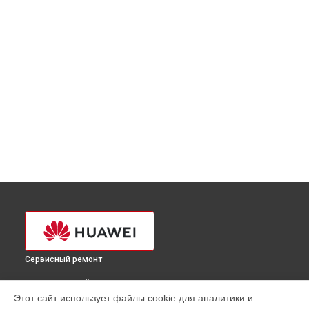
Сервисный ремонт
ВЫБЕРИ СВОЙ ГОРОД
Этот сайт использует файлы cookie для аналитики и
Замена шлейфа ноутбука Huawei в
Краснодаре