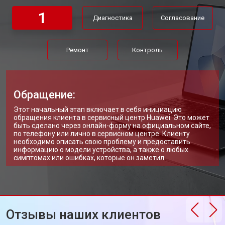
Замена Wi-Fi ноутбука Huawei
от 2200 ₽
Заказать
1
Диагностика
Согласование
Ремонт цепи питания
от 3500 ₽
Заказать
Замена USB порта
от 2200 ₽
Заказать
Ремонт
Контроль
Замена звуковой карты
от 1700 ₽
Заказать
Замена кулера ноутбука Huawei
от 2600 ₽
Заказать
Обращение:
Замена микрофона
от 2600 ₽
Заказать
Этот начальный этап включает в себя инициацию
обращения клиента в сервисный центр Huawei. Это может
Замена оперативной памяти
от 1100 ₽
Заказать
быть сделано через онлайн-форму на официальном сайте,
по телефону или лично в сервисном центре. Клиенту
необходимо описать свою проблему и предоставить
Прошивка BIOS ноутбука Huawei
от 1500 ₽
Заказать
информацию о модели устройства, а также о любых
симптомах или ошибках, которые он заметил.
Замена северного моста
от 3500 ₽
Заказать
Ремонт петель ноутбука Huawei
от 3990 ₽
Заказать
Отзывы наших клиентов