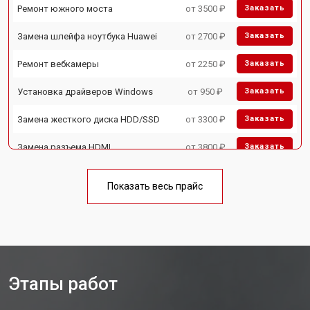
Ремонт южного моста
от 3500 ₽
Заказать
Замена шлейфа ноутбука Huawei
от 2700 ₽
Заказать
Ремонт вебкамеры
от 2250 ₽
Заказать
Установка драйверов Windows
от 950 ₽
Заказать
Замена жесткого диска HDD/SSD
от 3300 ₽
Заказать
Замена разъема HDMI
от 3800 ₽
Заказать
Замена тачпада ноутбука Huawei
от 1500 ₽
Заказать
Показать весь прайс
Замена клавиатуры
от 2900 ₽
Заказать
Замена аккумулятора
от 1200 ₽
Заказать
Замена материнской платы
от 2300 ₽
Заказать
Этапы работ
Замена матрицы ноутбука Huawei
от 2300 ₽
Заказать