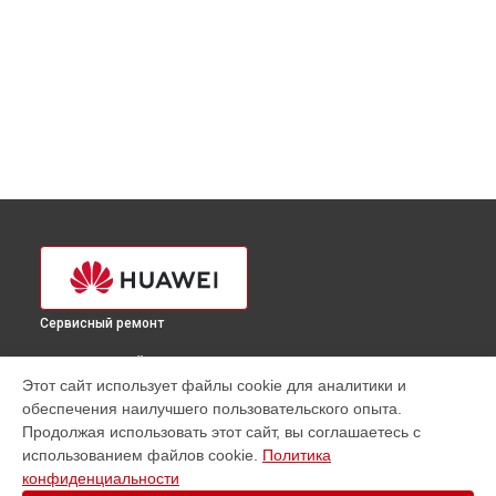
Сервисный ремонт
ВЫБЕРИ СВОЙ ГОРОД
Этот сайт использует файлы cookie для аналитики и
Ремонт мультиконтроллера ноутбука Huawei в
обеспечения наилучшего пользовательского опыта.
Краснодаре
Продолжая использовать этот сайт, вы соглашаетесь с
Ремонт мультиконтроллера ноутбука Huawei в
Ростове-
использованием файлов cookie.
Политика
на-Дону
конфиденциальности
Ремонт мультиконтроллера ноутбука Huawei в
Нижнем