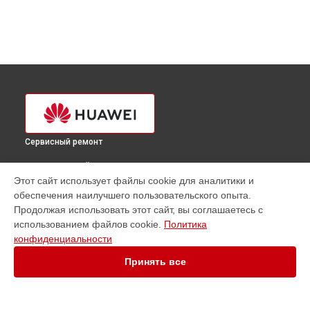
Сервисный ремонт
ВЫБЕРИ СВОЙ ГОРОД
Этот сайт использует файлы cookie для аналитики и
Ремонт наушников Huawei в
Краснодаре
обеспечения наилучшего пользовательского опыта.
Ремонт наушников Huawei в
Ростове-на-Дону
Продолжая использовать этот сайт, вы соглашаетесь с
Ремонт наушников Huawei в
Нижнем Новгороде
использованием файлов cookie.
Политика
конфиденциальности
Ремонт наушников Huawei в
Новосибирске
Ремонт наушников Huawei в
Челябинске
Принять все
Ремонт наушников Huawei в
Екатеринбурге
Ремонт наушников Huawei в
Казани
Ремонт наушников Huawei в
Уфе